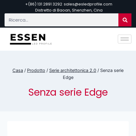
+(86) 131 2891 3292
sales@esledprofile.com
Distretto di Baoan, Shenzhen, Cina
Casa
/
Prodotto
/
Serie architettonica 2.0
/
Senza serie
Edge
Senza serie Edge