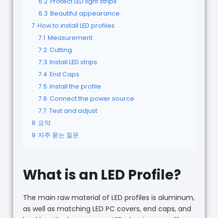
6.2
Protect LED light strips
6.3
Beautiful appearance
7
How to install LED profiles
7.1
Measurement
7.2
Cutting
7.3
Install LED strips
7.4
End Caps
7.5
Install the profile
7.6
Connect the power source
7.7
Test and adjust
8
요약
9
자주 묻는 질문
What is an LED Profile?
The main raw material of LED profiles is aluminum,
as well as matching LED PC covers, end caps, and