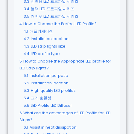
3.3
건축용 LED 프로파일 시리즈
3.4
블랙 LED 프로파일 시리즈
3.5
캐비닛 LED 프로파일 시리즈
4
How to Choose the Perfect LED Profile?
4.1
애플리케이션
4.2
Installation location
4.3
LED strip lights size
4.4
LED profile type
5
How to Choose the Appropriate LED profile for
LED Strip Lights?
5.1
Installation purpose
5.2
Installation location
5.3
High quality LED profiles
5.4
크기 호환성
5.5
LED Profile LED Diffuser
6
What are the advantages of LED Profile for LED
Strips?
6.1
Assist in heat dissipation