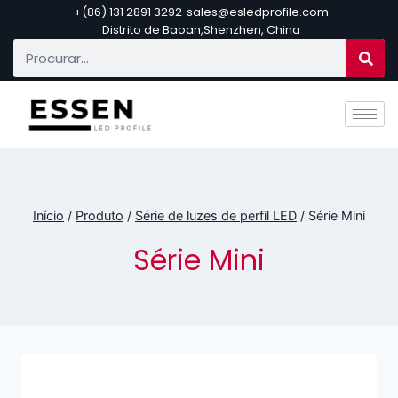
+(86) 131 2891 3292
sales@esledprofile.com
Distrito de Baoan,Shenzhen, China
Início
/
Produto
/
Série de luzes de perfil LED
/
Série Mini
Série Mini