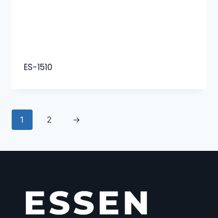
ES-1510
1
2
→