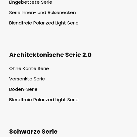
Eingebettete Serie
Serie Innen- und Außenecken
Blendfreie Polarized Light Serie
Architektonische Serie 2.0
Ohne Kante Serie
Versenkte Serie
Boden-Serie
Blendfreie Polarized Light Serie
Schwarze Serie