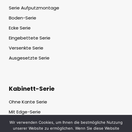
Serie Aufputzmontage
Boden-Serie
Ecke Serie
Eingebettete Serie
Versenkte Serie
Ausgesetzte Serie
Kabinett-Serie
Ohne Kante Serie
Mit Edge-Serie
Serie Aufputzmontage
Wir verwenden Cookies, um Ihnen die bestmögliche Nutzung
unserer Website zu ermöglichen. Wenn Sie diese Website
Stuck 8mm Glas Serie