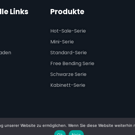
le Links
Produkte
Hot-Sale-Serie
Mini-Serie
laden
Standard-Serie
Free Bending Serie
Schwarze Serie
Kabinett-Serie
 unserer Website zu ermöglichen. Wenn Sie diese Website weiterhin nu
026 ESSENLEDPROFILE. Alle Rechte vorbehalten.
Ok
Nein