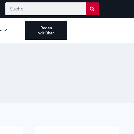
Reden
E
wir'über