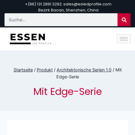
+(86) 131 2891 3292
sales@esledprofile.com
Bezirk Baoan, Shenzhen, China
Startseite
/
Produkt
/
Architektonische Serien 1.0
/
Mit
Edge-Serie
Mit Edge-Serie