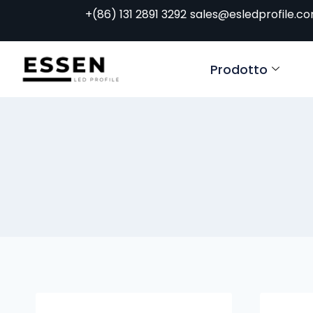
+(86) 131 2891 3292
sales@esledprofile.c
Prodotto