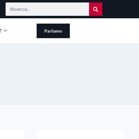
T
Parliamo