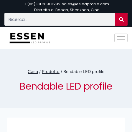
+(86) 131 2891 3292
sales@esledprofile.com
Distretto di Baoan, Shenzhen, Cina
Casa
/
Prodotto
/
Bendable LED profile
Bendable LED profile