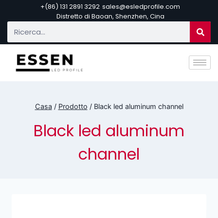
+(86) 131 2891 3292
sales@esledprofile.com
Distretto di Baoan, Shenzhen, Cina
Casa
/
Prodotto
/
Black led aluminum channel
Black led aluminum
channel