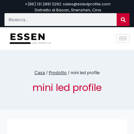
+(86) 131 2891 3292
sales@esledprofile.com
Distretto di Baoan, Shenzhen, Cina
Casa
/
Prodotto
/
mini led profile
mini led profile