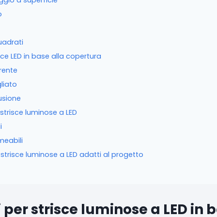
gio a superficie
o
uadrati
isce LED in base alla copertura
rente
liato
usione
er strisce luminose a LED
i
meabili
 strisce luminose a LED adatti al progetto
i per strisce luminose a LED in 