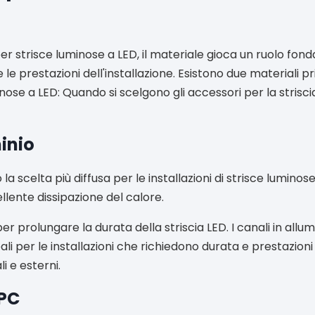
per strisce luminose a LED, il materiale gioca un ruolo fo
e prestazioni dell'installazione. Esistono due materiali princ
inose a LED: Quando si scelgono gli accessori per la strisc
inio
o la scelta più diffusa per le installazioni di strisce luminos
llente dissipazione del calore.
r prolungare la durata della striscia LED. I canali in allum
ali per le installazioni che richiedono durata e prestazio
i e esterni.
 PC