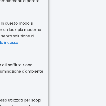
 i complementi a parete.
. In questo modo si
 per un look più moderno
e senza soluzione di
da incasso
o il soffitto. Sono
illuminazione d'ambiente
so utilizzati per scopi