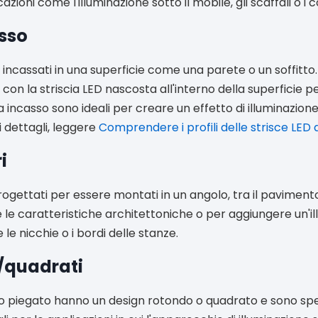
icazioni come l'illuminazione sotto il mobile, gli scaffali o
sso
 incassati in una superficie come una parete o un soffitto
o, con la striscia LED nascosta all'interno della superficie
da incasso sono ideali per creare un effetto di illuminazion
i dettagli, leggere
Comprendere i profili delle strisce LED 
i
rogettati per essere montati in un angolo, tra il pavimento 
e le caratteristiche architettoniche o per aggiungere un'
 le nicchie o i bordi delle stanze.
/quadrati
nio piegato hanno un design rotondo o quadrato e sono spes