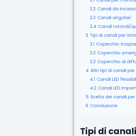
2.1
Canali per montag
2.2
Canali da incass
2.3
Canali angolari
2.4
Canali rotondi/q
3
Tipi di canali per str
3.1
Coperchio traspa
3.2
Coperchio smerig
3.3
Coperchio di diff
4
Altri tipi di canali p
4.1
Canali LED flessibil
4.2
Canali LED imper
5
Scelta dei canali per
6
Conclusione
Tipi di canal