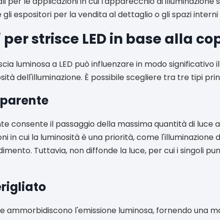
ali per le applicazioni in cui l'apparecchio di illuminazione
 gli espositori per la vendita al dettaglio o gli spazi intern
i per strisce LED in base alla c
scia luminosa a LED può influenzare in modo significativo il
sità dell'illuminazione. È possibile scegliere tra tre tipi pri
sparente
e consente il passaggio della massima quantità di luce at
oni in cui la luminosità è una priorità, come l'illuminazione di
ndimento. Tuttavia, non diffonde la luce, per cui i singoli p
rigliato
te ammorbidiscono l'emissione luminosa, fornendo una ma