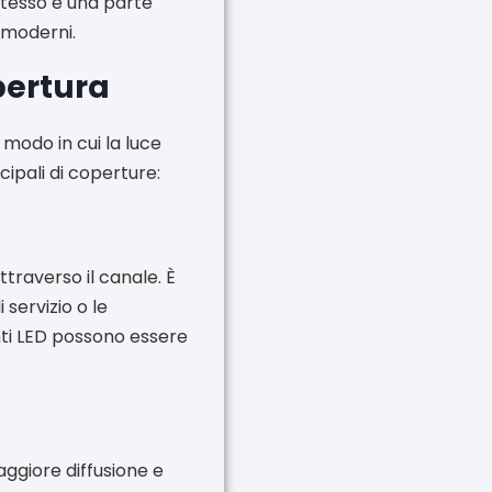
 stesso è una parte
i moderni.
opertura
 modo in cui la luce
ncipali di coperture:
traverso il canale. È
 servizio o le
unti LED possono essere
ggiore diffusione e