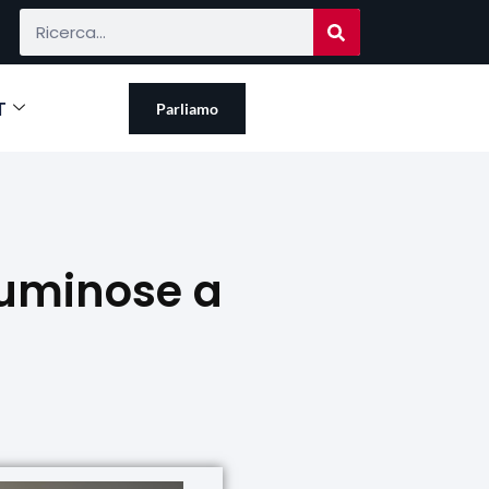
T
Parliamo
 luminose a