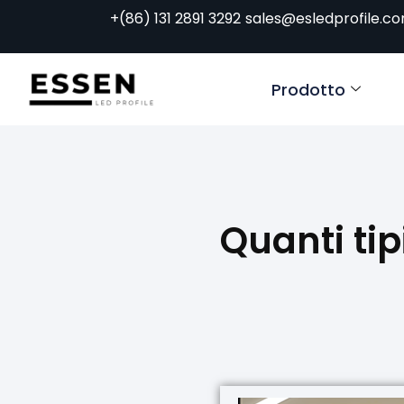
+(86) 131 2891 3292
sales@esledprofile.c
Prodotto
Quanti tip