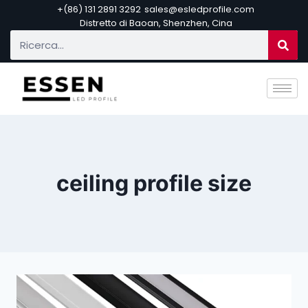
+(86) 131 2891 3292
sales@esledprofile.com
Distretto di Baoan, Shenzhen, Cina
ceiling profile size