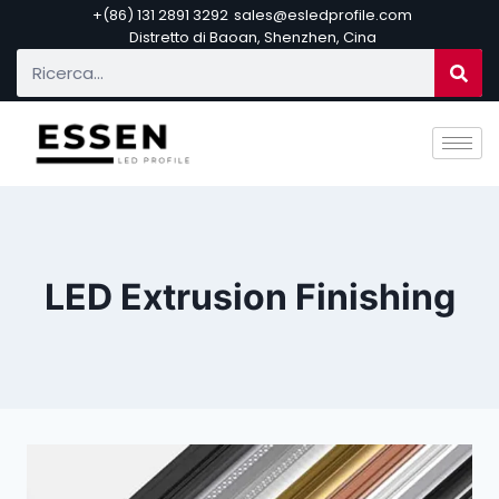
+(86) 131 2891 3292
sales@esledprofile.com
Distretto di Baoan, Shenzhen, Cina
LED Extrusion Finishing