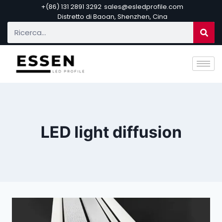
+(86) 131 2891 3292
sales@esledprofile.com
Distretto di Baoan, Shenzhen, Cina
LED light diffusion