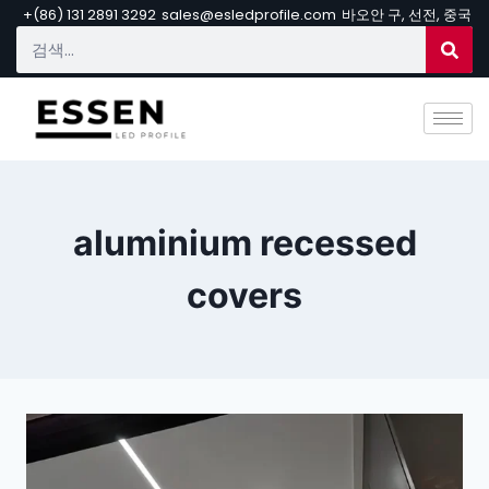
+(86) 131 2891 3292
sales@esledprofile.com
바오안 구, 선전, 중국
aluminium recessed
covers