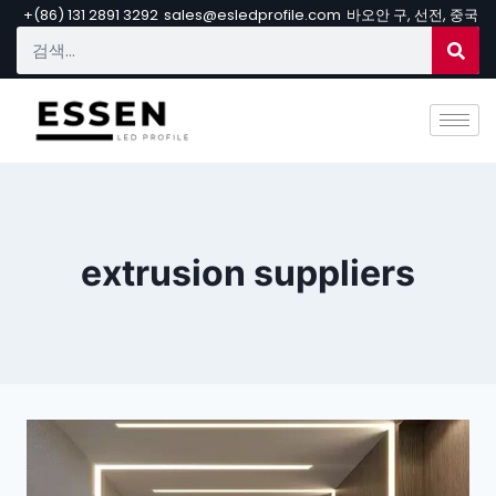
+(86) 131 2891 3292
sales@esledprofile.com
바오안 구, 선전, 중국
extrusion suppliers