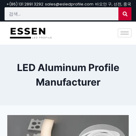
+(86) 131 2891 3292
sales@esledprofile.com
바오안 구, 선전, 중국
LED Aluminum Profile
Manufacturer