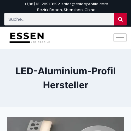
+(86) 131 2891 3292
sales@esledprofile.com
Bezirk Baoan, Shenzhen, China
LED-Aluminium-Profil
Hersteller