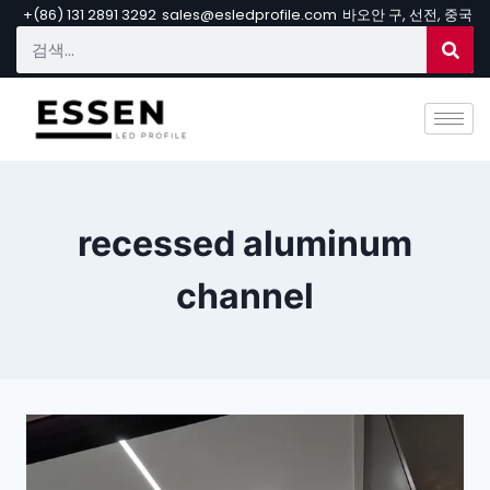
+(86) 131 2891 3292
sales@esledprofile.com
바오안 구, 선전, 중국
recessed aluminum
channel