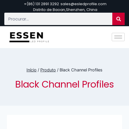
+(86) 131 2891 3292
sales@esledprofile.com
Distrito de Baoan,Shenzhen, China
Início
/
Produto
/
Black Channel Profiles
Black Channel Profiles