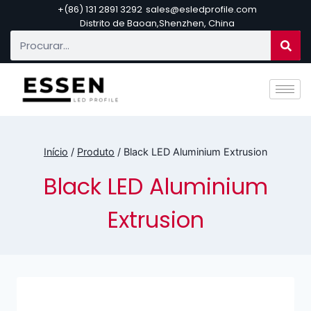
+(86) 131 2891 3292
sales@esledprofile.com
Distrito de Baoan,Shenzhen, China
Início
/
Produto
/
Black LED Aluminium Extrusion
Black LED Aluminium
Extrusion