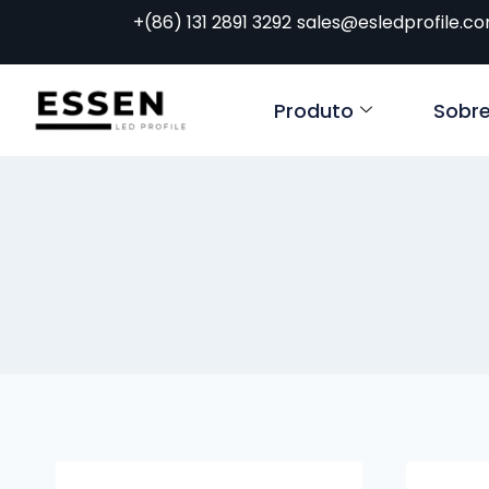
+(86) 131 2891 3292
sales@esledprofile.c
Produto
Sobr