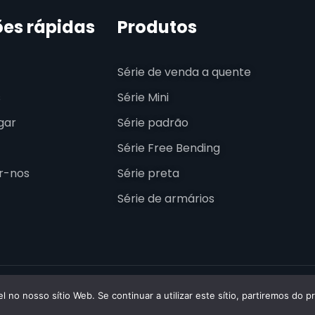
ões rápidas
Produtos
Série de venda a quente
s
Série Mini
gar
Série padrão
Série Free Bending
r-nos
Série preta
Série de armários
 ESSENLEDPROFILE. Todos os direitos reservados.
l no nosso sítio Web. Se continuar a utilizar este sítio, partiremos do 