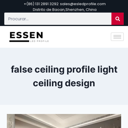
+(86) 131 2891 3292
sales@esledprofile.com
Distrito de Baoan,Shenzhen, China
false ceiling profile light
ceiling design