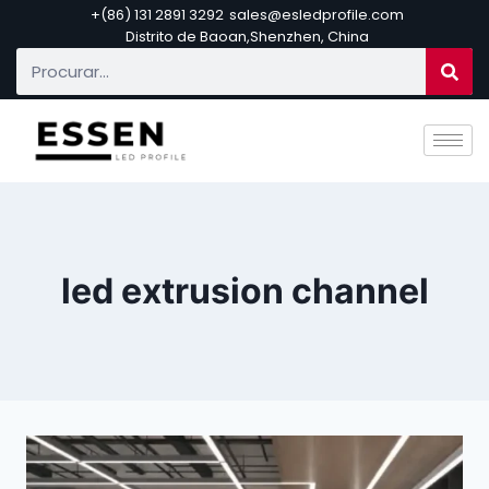
+(86) 131 2891 3292
sales@esledprofile.com
Distrito de Baoan,Shenzhen, China
led extrusion channel