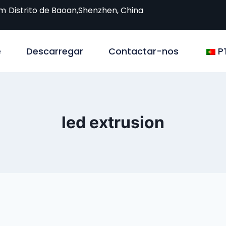
om
Distrito de Baoan,Shenzhen, China
e
Descarregar
Contactar-nos
P
led extrusion