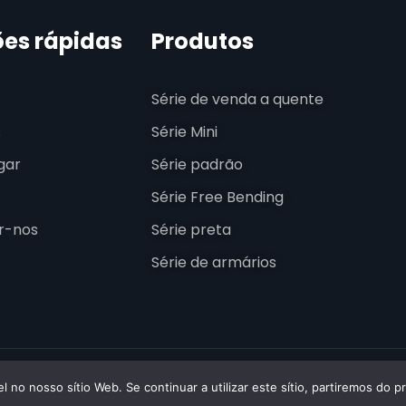
ões rápidas
Produtos
Série de venda a quente
s
Série Mini
gar
Série padrão
Série Free Bending
r-nos
Série preta
Série de armários
 ESSENLEDPROFILE. Todos os direitos reservados.
l no nosso sítio Web. Se continuar a utilizar este sítio, partiremos do 