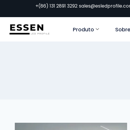
+(86) 131 2891 3292
sales@esledprofile.c
Produto
Sobr