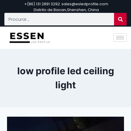
+(86) 131 2891 3292
sales@esledprofile.com
Distrito de Baoan,Shenzhen, China
low profile led ceiling
light