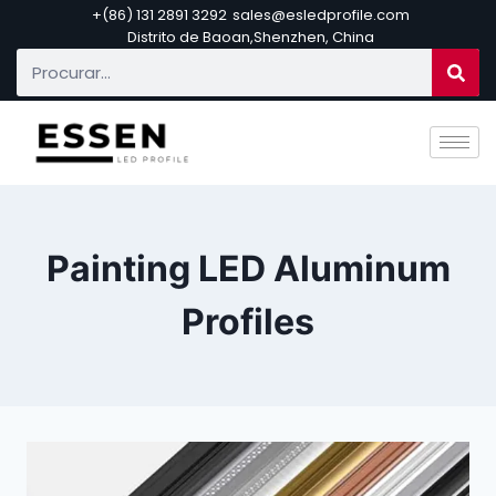
+(86) 131 2891 3292
sales@esledprofile.com
Distrito de Baoan,Shenzhen, China
Painting LED Aluminum
Profiles