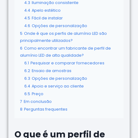
4.3
Iluminação consistente
4.4
Apelo estético
4.5
Fácil de instalar
4.6
Opções de personalização
5
Onde é que os perfis de alumínio LED são
principalmente utilizados?
6
Como encontrar um fabricante de perfil de
alumínio LED de alta qualidade?
6.1
Pesquisar e comparar fornecedores
6.2
Ensaio de amostras
6.3
Opções de personalização
6.4
Apoio e serviço ao cliente
6.5
Preço
7
Em conclusão
8
Perguntas frequentes
O que é um perfil de