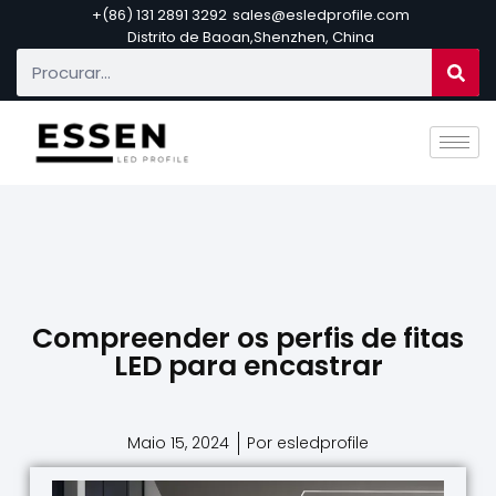
+(86) 131 2891 3292
sales@esledprofile.com
Distrito de Baoan,Shenzhen, China
Compreender os perfis de fitas
LED para encastrar
Maio 15, 2024
Por esledprofile