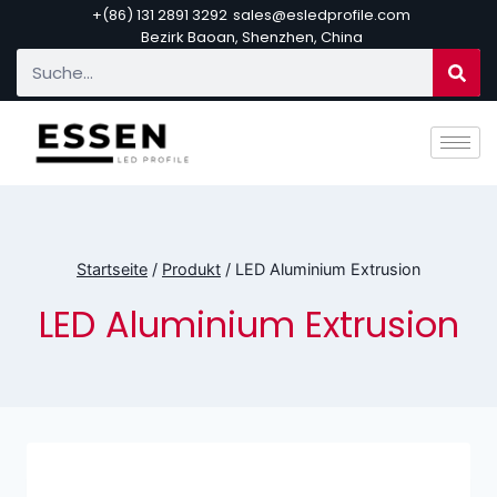
+(86) 131 2891 3292
sales@esledprofile.com
Bezirk Baoan, Shenzhen, China
Startseite
/
Produkt
/
LED Aluminium Extrusion
LED Aluminium Extrusion