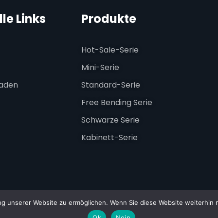
le Links
Produkte
Hot-Sale-Serie
Mini-Serie
laden
Standard-Serie
Free Bending Serie
Schwarze Serie
Kabinett-Serie
 unserer Website zu ermöglichen. Wenn Sie diese Website weiterhin nu
026 ESSENLEDPROFILE. Alle Rechte vorbehalten.
Ok
Nein