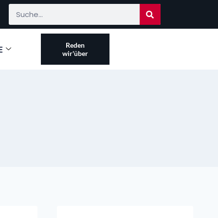
Reden
E
wir'über