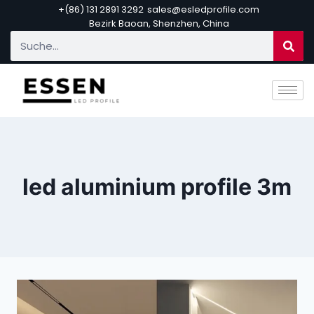
+(86) 131 2891 3292
sales@esledprofile.com
Bezirk Baoan, Shenzhen, China
led aluminium profile 3m