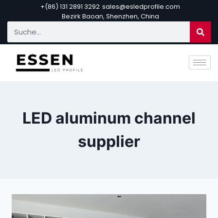
+(86) 131 2891 3292
sales@esledprofile.com
Bezirk Baoan, Shenzhen, China
LED aluminum channel
supplier