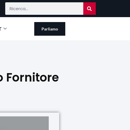
T
Parliamo
o Fornitore