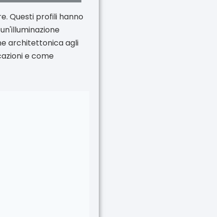
e. Questi profili hanno
un'illuminazione
one architettonica agli
licazioni e come