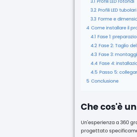
3.1
Profili LED rotondi
3.2
Profili LED tubolari
3.3
Forme e dimensio
4
Come installare il pr
4.1
Fase 1: preparazio
4.2
Fase 2: Taglio del
4.3
Fase 3: montaggio
4.4
Fase 4: installazi
4.5
Passo 5: collegar
5
Conclusione
Che cos'è un 
Un'esperienza a 360 gr
progettato specificament