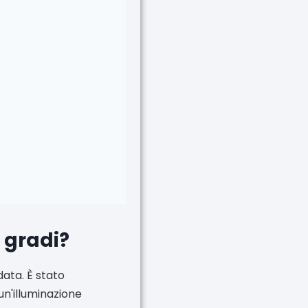
0 gradi?
ata. È stato
un'illuminazione