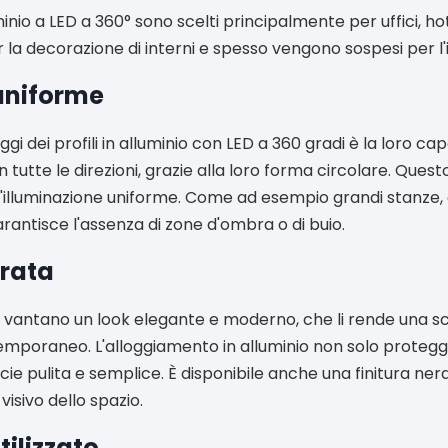
alluminio a LED a 360° sono scelti principalmente per uffici, h
per la decorazione di interni e spesso vengono sospesi per l'
uniforme
gi dei profili in alluminio con LED a 360 gradi è la loro capa
tutte le direzioni, grazie alla loro forma circolare. Questo 
'illuminazione uniforme. Come ad esempio grandi stanze, cor
arantisce l'assenza di zone d'ombra o di buio.
orata
0° vantano un look elegante e moderno, che li rende una sc
emporaneo. L'alloggiamento in alluminio non solo protegge
ie pulita e semplice. È disponibile anche una finitura ner
visivo dello spazio.
ilizzato