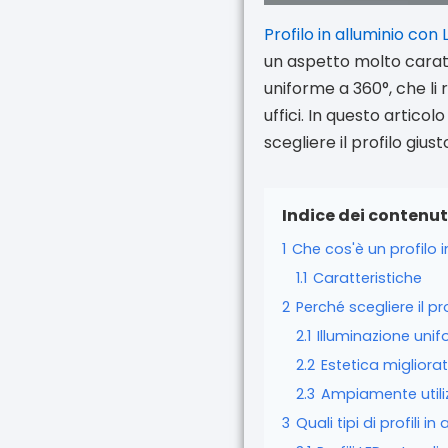
Profilo in alluminio con
un aspetto molto caratt
uniforme a 360°, che li r
uffici. In questo articolo
scegliere il profilo gius
Indice dei contenut
1
Che cos'è un profilo i
1.1
Caratteristiche
2
Perché scegliere il pr
2.1
Illuminazione uni
2.2
Estetica migliora
2.3
Ampiamente utili
3
Quali tipi di profili i