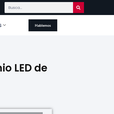
S
Hablemos
nio LED de