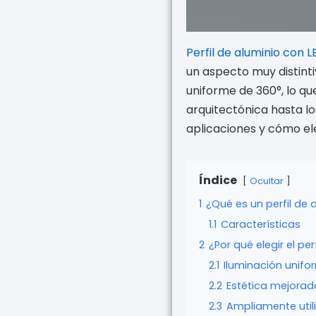
Perfil de aluminio con 
un aspecto muy distint
uniforme de 360°, lo qu
arquitectónica hasta los
aplicaciones y cómo ele
Índice
Ocultar
1
¿Qué es un perfil de 
1.1
Características
2
¿Por qué elegir el pe
2.1
Iluminación unifo
2.2
Estética mejorad
2.3
Ampliamente util