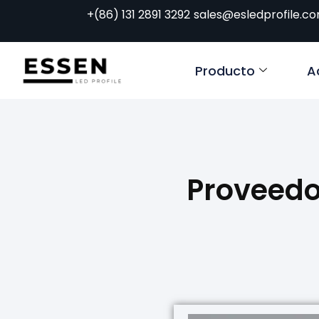
+(86) 131 2891 3292
sales@esledprofile.c
Producto
A
Proveedor