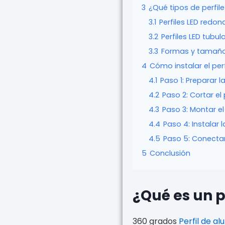
3
¿Qué tipos de perfil
3.1
Perfiles LED redo
3.2
Perfiles LED tubul
3.3
Formas y tamaño
4
Cómo instalar el per
4.1
Paso 1: Preparar l
4.2
Paso 2: Cortar el 
4.3
Paso 3: Montar el 
4.4
Paso 4: Instalar l
4.5
Paso 5: Conectar
5
Conclusión
¿Qué es un p
360 grados
Perfil de a