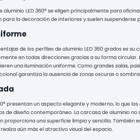
de aluminio LED 360° se eligen principalmente para oficina
an para la decoración de interiores y suelen suspenderse p
niforme
ventajas de los perfiles de aluminio LED 360 grados es su
rmemente en todas direcciones gracias a su forma circular. 
eren una iluminación uniforme. Como grandes salas, pasill
eccional garantiza la ausencia de zonas oscuras o sombra
rada
60° presentan un aspecto elegante y moderno, lo que los 
s de diseño contemporáneo. La carcasa de aluminio no só
n proporciona una superficie limpia y sencilla. También e
ealza aún más el atractivo visual del espacio.