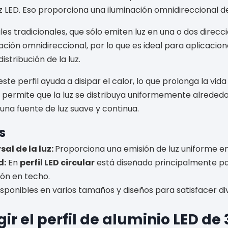
luz LED. Eso proporciona una iluminación omnidireccional d
iles tradicionales, que sólo emiten luz en una o dos direcci
ción omnidireccional, por lo que es ideal para aplicacio
istribución de la luz.
te perfil ayuda a disipar el calor, lo que prolonga la vida út
 permite que la luz se distribuya uniformemente alrededor
una fuente de luz suave y continua.
s
sal de la luz:
Proporciona una emisión de luz uniforme en
d:
En
perfil LED circular
está diseñado principalmente p
ión en techo.
isponibles en varios tamaños y diseños para satisfacer d
gir el perfil de aluminio LED de