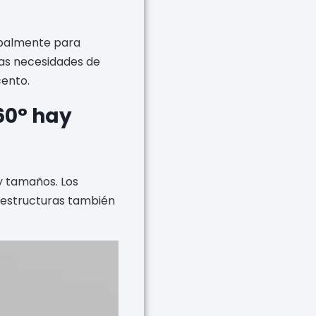
cipalmente para
sas necesidades de
cento.
60° hay
 y tamaños. Los
 estructuras también