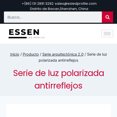
+(86) 131 2891 3292
sales@esledprofile.com
Distrito de Baoan,Shenzhen, China
Inicio
/
Producto
/
Serie arquitectónica 2.0
/
Serie de luz
polarizada antirreflejos
Serie de luz polarizada
antirreflejos