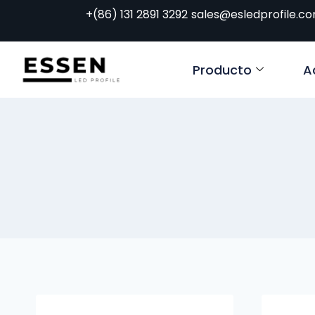
+(86) 131 2891 3292
sales@esledprofile.c
Producto
A