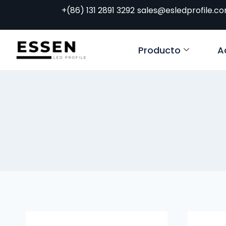
+(86) 131 2891 3292
sales@esledprofile.c
Producto
A