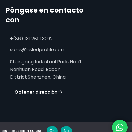
Póngase en contacto
con
+(86) 131 2891 3292
sales@esledprofile.com
Shangxing Industrial Park, No.71
Nanhuan Road, Baoan
District,Shenzhen, China
Obtener dirección
ramos que acepta su uso.
Ok
No