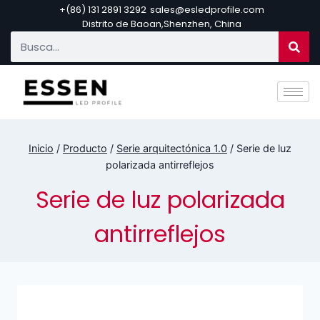
+(86) 131 2891 3292
sales@esledprofile.com
Distrito de Baoan,Shenzhen, China
Inicio
/
Producto
/
Serie arquitectónica 1.0
/
Serie de luz
polarizada antirreflejos
Serie de luz polarizada
antirreflejos