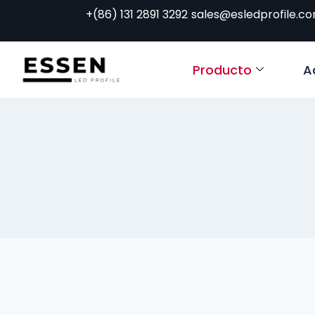
+(86) 131 2891 3292
sales@esledprofile.c
Producto
A