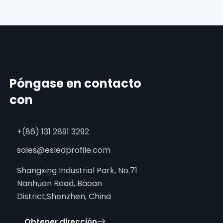
Póngase en contacto
con
+(86) 131 2891 3292
sales@esledprofile.com
Shangxing Industrial Park, No.71
Nanhuan Road, Baoan
District,Shenzhen, China
Obtener dirección