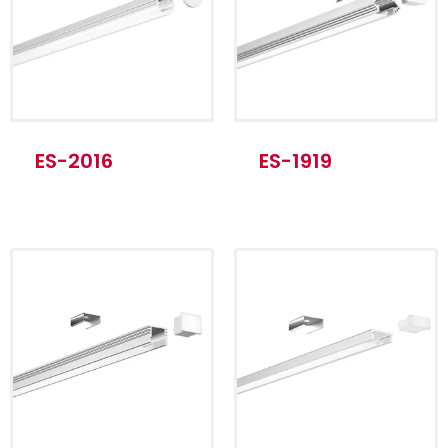
Método de
Instalación en
instalación
superficie
Longitud estándar
1m/ 2m/ 3m
Producto Nombre
ALU Blanco
ES-2016
ES-1919
Material
6063-T5
Método de
Instalación en
instalación
superficie
Longitud estándar
1m/ 2m/ 3m