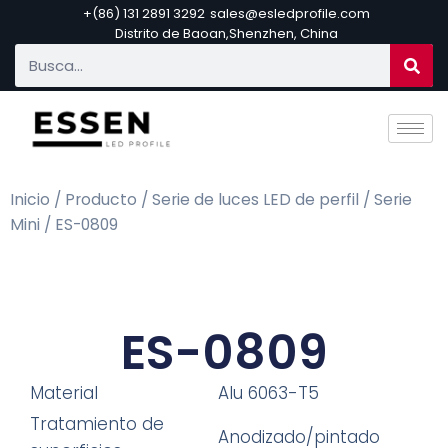
+(86) 131 2891 3292
sales@esledprofile.com
Distrito de Baoan,Shenzhen, China
Inicio
/
Producto
/
Serie de luces LED de perfil
/
Serie
Mini
/ ES-0809
ES-0809
Material
Alu 6063-T5
Tratamiento de
Anodizado/pintado