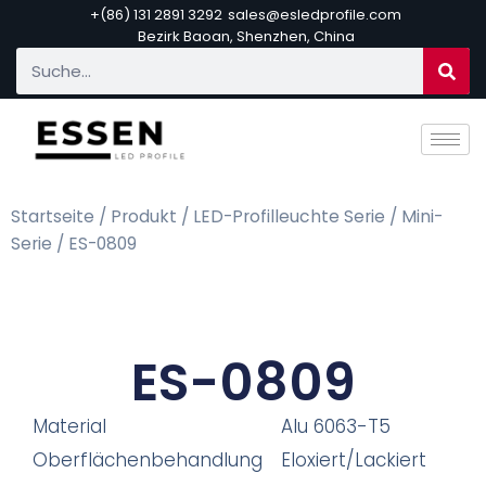
+(86) 131 2891 3292
sales@esledprofile.com
Bezirk Baoan, Shenzhen, China
Startseite
/
Produkt
/
LED-Profilleuchte Serie
/
Mini-
Serie
/ ES-0809
ES-0809
Material
Alu 6063-T5
Oberflächenbehandlung
Eloxiert/Lackiert