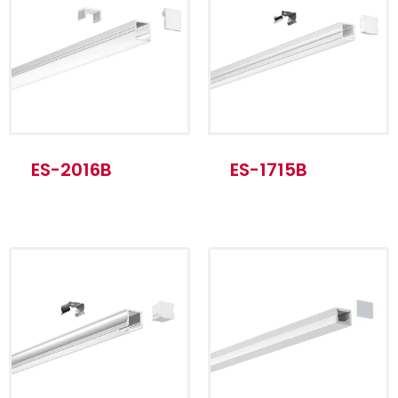
Einbauverfahren
Aufputz-Installation
Standardlänge
1m/ 2m/ 3m
Produkt Name
ALU Weiß
ES-2016B
ES-1715B
Material
6063-T5
Einbauverfahren
Aufputz-Installation
Standardlänge
1m/ 2m/ 3m