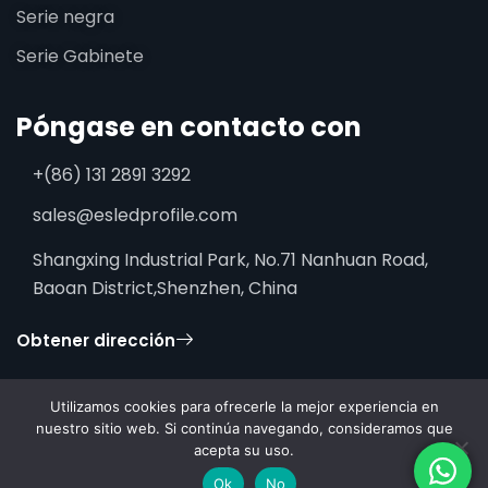
Serie negra
Serie Gabinete
Póngase en contacto con
+(86) 131 2891 3292
sales@esledprofile.com
Shangxing Industrial Park, No.71 Nanhuan Road,
Baoan District,Shenzhen, China
Obtener dirección
Utilizamos cookies para ofrecerle la mejor experiencia en
nuestro sitio web. Si continúa navegando, consideramos que
acepta su uso.
2026 ESSENLEDPROFILE. Todos los derechos reservados.
Ok
No