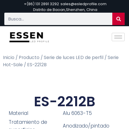
+(86) 131 2891 3292
sales@esledprofile.com
Distrito de Baoan,Shenzhen, China
Inicio
/
Producto
/
Serie de luces LED de perfil
/
Serie
Hot-Sale
/ ES-2212B
ES-2212B
Material
Alu 6063-T5
Tratamiento de
Anodizado/pintado