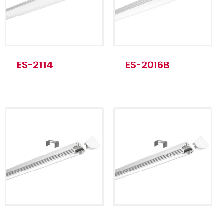
Longitud estándar
1m/ 2m/ 3m
Producto Nombre
ALU Blanco
ES-2114
ES-2016B
Material
6063-T5
Método de
Instalación en
instalación
superficie
Longitud estándar
1m/ 2m/ 3m