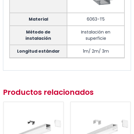
Material
6063-T5
Método de
Instalación en
instalación
superficie
Longitud estándar
1m/ 2m/ 3m
Producto Nombre
ALU Negro
Productos relacionados
Material
6063-T5
Método de
Instalación en
instalación
superficie