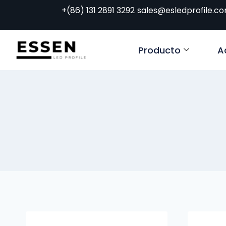
+(86) 131 2891 3292
sales@esledprofile.c
Producto
A