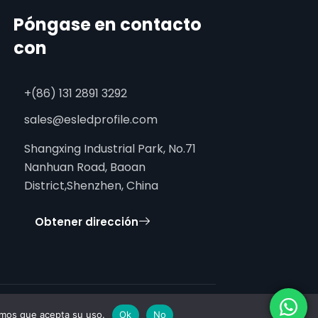
Póngase en contacto
con
+(86) 131 2891 3292
sales@esledprofile.com
Shangxing Industrial Park, No.71
Nanhuan Road, Baoan
District,Shenzhen, China
Obtener dirección
ramos que acepta su uso.
Ok
No