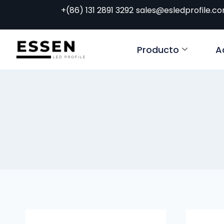
+(86) 131 2891 3292
sales@esledprofile.c
Producto
A