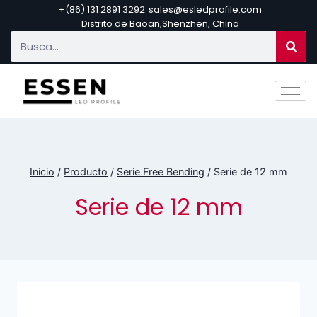
+(86) 131 2891 3292
sales@esledprofile.com
Distrito de Baoan,Shenzhen, China
Inicio
/
Producto
/
Serie Free Bending
/
Serie de 12 mm
Serie de 12 mm