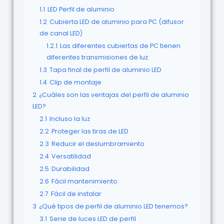
1.1
LED Perfil de aluminio
1.2
Cubierta LED de aluminio para PC (difusor
de canal LED)
1.2.1
Las diferentes cubiertas de PC tienen
diferentes transmisiones de luz.
1.3
Tapa final de perfil de aluminio LED
1.4
Clip de montaje
2
¿Cuáles son las ventajas del perfil de aluminio
LED?
2.1
Incluso la luz
2.2
Proteger las tiras de LED
2.3
Reducir el deslumbramiento
2.4
Versatilidad
2.5
Durabilidad
2.6
Fácil mantenimiento
2.7
Fácil de instalar
3
¿Qué tipos de perfil de aluminio LED tenemos?
3.1
Serie de luces LED de perfil