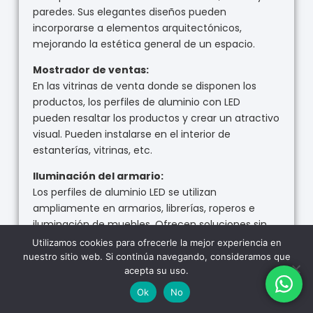
paredes. Sus elegantes diseños pueden
incorporarse a elementos arquitectónicos,
mejorando la estética general de un espacio.
Mostrador de ventas:
En las vitrinas de venta donde se disponen los
productos, los perfiles de aluminio con LED
pueden resaltar los productos y crear un atractivo
visual. Pueden instalarse en el interior de
estanterías, vitrinas, etc.
Iluminación del armario:
Los perfiles de aluminio LED se utilizan
ampliamente en armarios, librerías, roperos e
iluminación de muebles. Ofrecen soluciones sin
juntas y energéticamente eficientes que aportan
Utilizamos cookies para ofrecerle la mejor experiencia en
soluciones de iluminación a la vez que realzan el
nuestro sitio web. Si continúa navegando, consideramos que
acepta su uso.
gusto.
Ok
No
Espacio de oficinas: