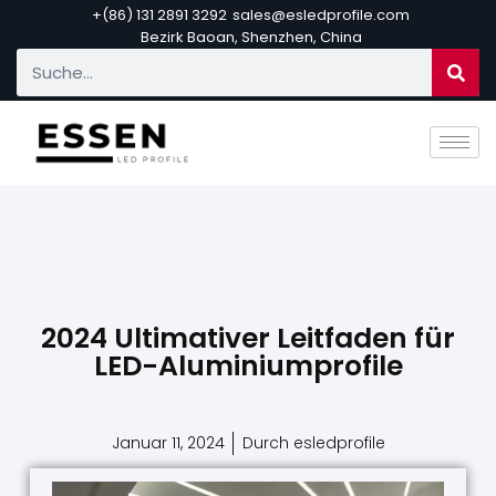
+(86) 131 2891 3292
sales@esledprofile.com
Bezirk Baoan, Shenzhen, China
2024 Ultimativer Leitfaden für
LED-Aluminiumprofile
Januar 11, 2024
Durch esledprofile