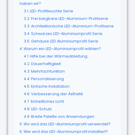
haben wir?
3.1
LED-Profilleuchte Serie
3.2
Frei biegbare LED-Aluminium-Profilserie
3.3
Architektonische LED-Aluminium-Profilserie
3.4
Schwarzes LED-Aluminiumprofil Serie
3.5
Gehäuse LED Aluminiumprofil Serie
4
Warum ein LED-Aluminiumprofil wählen?
4.1
Hilfe bei der Wärmeableitung
4.2
Dauerhaftigkeit
4.3
Mehrfachfunktion
4.4
Personalisierung
4.5
Einfache Installation
4.6
Verbesserung der Ästhetik
4.7
Einheitliches Licht
4.8
LED-Schutz
4.9
Breite Palette von Anwendungen
5
Wo wird das LED-Aluminiumprofil verwendet?
6
Wie wird das LED-Aluminiumprofil installiert?