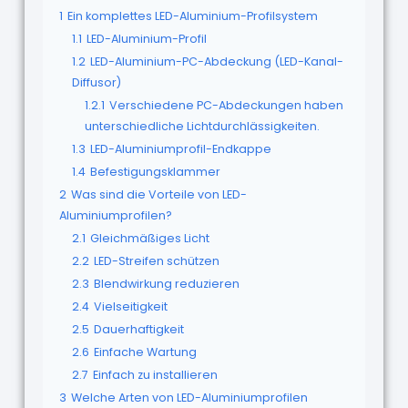
1
Ein komplettes LED-Aluminium-Profilsystem
1.1
LED-Aluminium-Profil
1.2
LED-Aluminium-PC-Abdeckung (LED-Kanal-
Diffusor)
1.2.1
Verschiedene PC-Abdeckungen haben
unterschiedliche Lichtdurchlässigkeiten.
1.3
LED-Aluminiumprofil-Endkappe
1.4
Befestigungsklammer
2
Was sind die Vorteile von LED-
Aluminiumprofilen?
2.1
Gleichmäßiges Licht
2.2
LED-Streifen schützen
2.3
Blendwirkung reduzieren
2.4
Vielseitigkeit
2.5
Dauerhaftigkeit
2.6
Einfache Wartung
2.7
Einfach zu installieren
3
Welche Arten von LED-Aluminiumprofilen