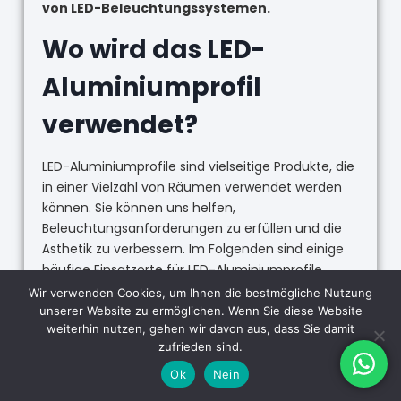
von LED-Beleuchtungssystemen.
Wo wird das LED-
Aluminiumprofil
verwendet?
LED-Aluminiumprofile sind vielseitige Produkte, die
in einer Vielzahl von Räumen verwendet werden
können. Sie können uns helfen,
Beleuchtungsanforderungen zu erfüllen und die
Ästhetik zu verbessern. Im Folgenden sind einige
häufige Einsatzorte für LED-Aluminiumprofile
aufgeführt:
Wir verwenden Cookies, um Ihnen die bestmögliche Nutzung
unserer Website zu ermöglichen. Wenn Sie diese Website
Architektonische Beleuchtung:
weiterhin nutzen, gehen wir davon aus, dass Sie damit
LED-Aluminiumprofile sind in der
zufrieden sind.
Architekturbeleuchtung weit verbreitet, vor allem
Ok
Nein
in der Innenbeleuchtung. Vor allem Decken-,