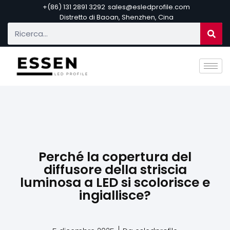
+(86) 131 2891 3292
sales@esledprofile.com
Distretto di Baoan, Shenzhen, Cina
Perché la copertura del
diffusore della striscia
luminosa a LED si scolorisce e
ingiallisce?