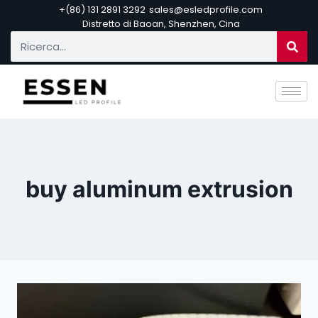
+(86) 131 2891 3292
sales@esledprofile.com
Distretto di Baoan, Shenzhen, Cina
buy aluminum extrusion